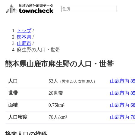
トップ
/
熊本県
/
山鹿市
/
麻生野の人口・世帯
熊本県山鹿市麻生野の人口・世帯
人口
53人
山鹿市内 8
（男性 23人 女性 30人）
世帯
20世帯
山鹿市内 8
面積
山鹿市内 6
0.75km²
人口密度
70人/km²
山鹿市内 7
将来人口の推移