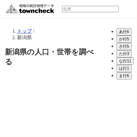
トップ
/
あ行
6
新潟県
か行
5
さ行
5
新潟県の人口・世帯を調べ
た行
3
る
な行
11
は行
1
ま行
6