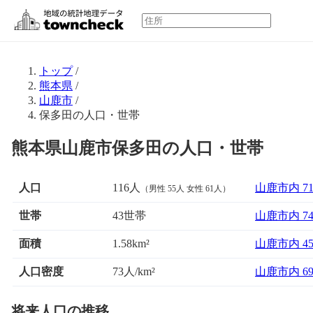
トップ
/
熊本県
/
山鹿市
/
保多田の人口・世帯
熊本県山鹿市保多田の人口・世帯
人口
116人
山鹿市内 7
（男性 55人 女性 61人）
世帯
43世帯
山鹿市内 7
面積
山鹿市内 4
1.58km²
人口密度
73人/km²
山鹿市内 6
将来人口の推移