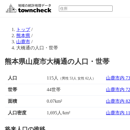
トップ
/
熊本県
/
山鹿市
/
大橋通の人口・世帯
熊本県山鹿市大橋通の人口・世帯
人口
115人
山鹿市内 7
（男性 53人 女性 62人）
世帯
44世帯
山鹿市内 7
面積
山鹿市内 8
0.07km²
人口密度
1,695人/km²
山鹿市内 1
将来人口の推移