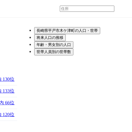
長崎県平戸市木ケ津町の人口・世帯
将来人口の推移
年齢・男女別の人口
世帯人員別の世帯数
 130位
 133位
 66位
 120位