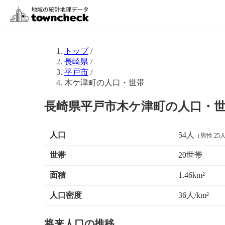
トップ
/
長崎県
/
平戸市
/
木ケ津町の人口・世帯
長崎県平戸市木ケ津町の人口・
人口
54人
（男性 25人
世帯
20世帯
面積
1.46km²
人口密度
36人/km²
将来人口の推移