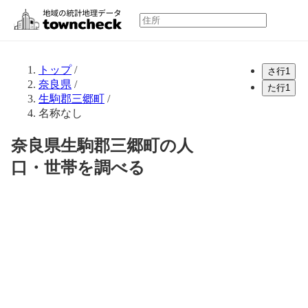
トップ
/
さ行
1
奈良県
/
た行
1
生駒郡三郷町
/
名称なし
奈良県生駒郡三郷町の人
口・世帯を調べる