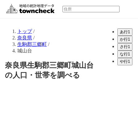
トップ
/
あ行
1
奈良県
/
か行
1
生駒郡三郷町
/
さ行
1
城山台
な行
1
や行
1
奈良県生駒郡三郷町城山台
の人口・世帯を調べる