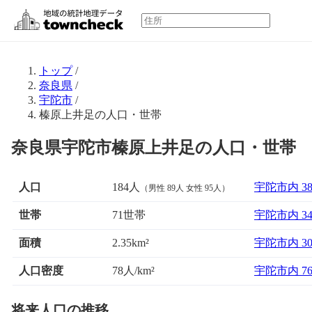
トップ
/
奈良県
/
宇陀市
/
榛原上井足の人口・世帯
奈良県宇陀市榛原上井足の人口・世帯
人口
184人
宇陀市内 3
（男性 89人 女性 95人）
世帯
71世帯
宇陀市内 3
面積
宇陀市内 3
2.35km²
人口密度
78人/km²
宇陀市内 7
将来人口の推移