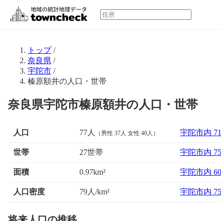
トップ
/
奈良県
/
宇陀市
/
榛原額井の人口・世帯
奈良県宇陀市榛原額井の人口・世帯
人口
77人
宇陀市内 7
（男性 37人 女性 40人）
世帯
27世帯
宇陀市内 7
面積
宇陀市内 6
0.97km²
人口密度
79人/km²
宇陀市内 7
将来人口の推移