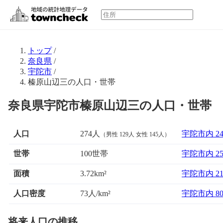
トップ
/
奈良県
/
宇陀市
/
榛原山辺三の人口・世帯
奈良県宇陀市榛原山辺三の人口・世帯
人口
274人
宇陀市内 2
（男性 129人 女性 145人）
世帯
100世帯
宇陀市内 2
面積
宇陀市内 2
3.72km²
人口密度
73人/km²
宇陀市内 8
将来人口の推移