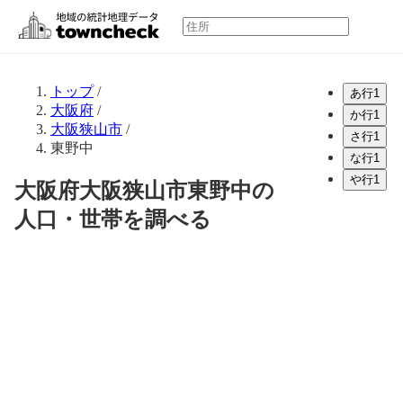
トップ
/
あ行
1
大阪府
/
か行
1
大阪狭山市
/
さ行
1
東野中
な行
1
や行
1
大阪府大阪狭山市東野中の
人口・世帯を調べる