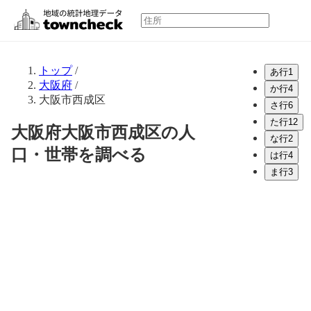
トップ
/
あ行
1
大阪府
/
か行
4
大阪市西成区
さ行
6
た行
12
大阪府大阪市西成区の人
な行
2
口・世帯を調べる
は行
4
ま行
3