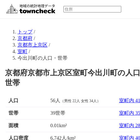
トップ
/
京都府
/
京都市上京区
/
室町
/
今出川町の人口・世帯
京都府京都市上京区室町今出川町の人
世帯
人口
56人
室町内 4
（男性 22人 女性 34人）
世帯
39世帯
室町内 3
面積
室町内 2
0.01km²
人口密度
6,742人/km²
室町内 4