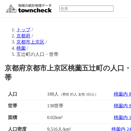
トップ
/
京都府
/
京都市上京区
/
桃薗
/
五辻町の人口・世帯
京都府京都市上京区桃薗五辻町の人口
帯
人口
188人
桃薗内 
（男性 85人 女性 103人）
世帯
138世帯
桃薗内 
面積
桃薗内 
0.02km²
人口密度
9,516人/km²
桃薗内 2