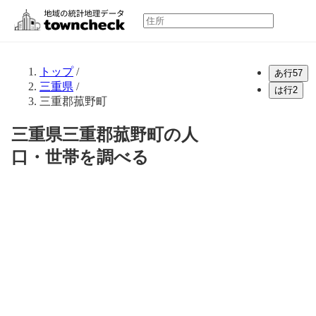
トップ
/
あ行
57
三重県
/
は行
2
三重郡菰野町
三重県三重郡菰野町の人
口・世帯を調べる