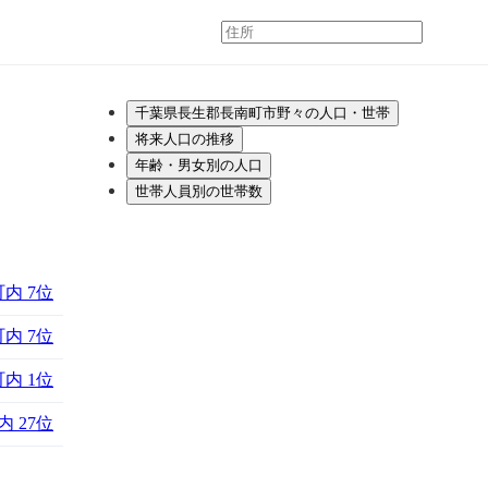
千葉県長生郡長南町市野々の人口・世帯
将来人口の推移
年齢・男女別の人口
世帯人員別の世帯数
内 7位
内 7位
内 1位
 27位