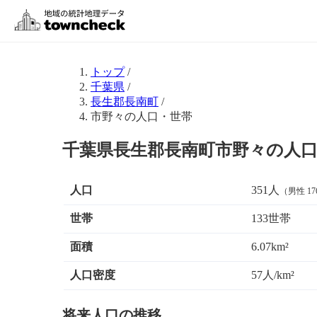
トップ
/
千葉県
/
長生郡長南町
/
市野々の人口・世帯
千葉県長生郡長南町市野々の人
人口
351人
（男性 17
世帯
133世帯
面積
6.07km²
人口密度
57人/km²
将来人口の推移