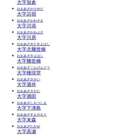
大字加倉
おおあざかりやど
大字苅宿
おおあざかわぞえ
大字川添
おおあざかわぶさ
大字川房
おおあざきたきよはし
大字北幾世橋
おおあざきよはし
大字幾世橋
おおあざごんげんどう
大字権現堂
おおあざさかい
大字酒井
おおあざさかた
大字酒田
おおあざしもつしま
大字下津島
おおあざすえのもり
大字末森
おおあざたかせ
大字高瀬