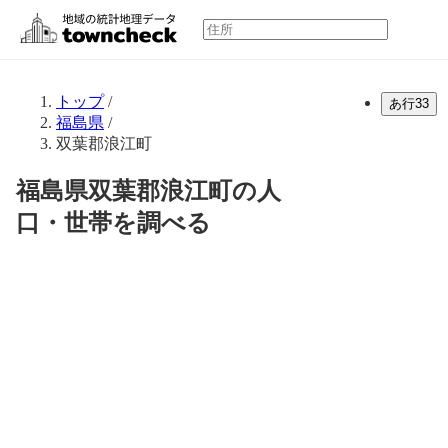
トップ
/
あ行
33
福島県
/
双葉郡浪江町
福島県双葉郡浪江町の人
口・世帯を調べる