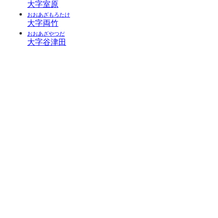
大字室原
おおあざもろたけ
大字両竹
おおあざやつだ
大字谷津田