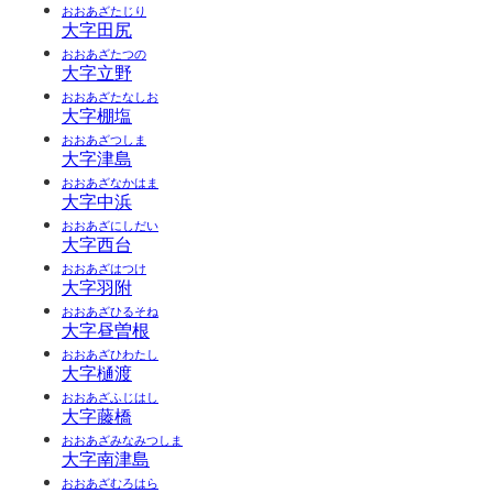
おおあざたじり
大字田尻
おおあざたつの
大字立野
おおあざたなしお
大字棚塩
おおあざつしま
大字津島
おおあざなかはま
大字中浜
おおあざにしだい
大字西台
おおあざはつけ
大字羽附
おおあざひるそね
大字昼曽根
おおあざひわたし
大字樋渡
おおあざふじはし
大字藤橋
おおあざみなみつしま
大字南津島
おおあざむろはら