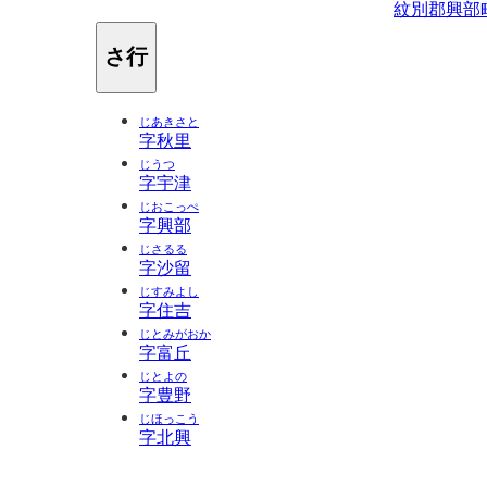
紋別郡興部
さ行
じあきさと
字秋里
じうつ
字宇津
じおこっぺ
字興部
じさるる
字沙留
じすみよし
字住吉
じとみがおか
字富丘
じとよの
字豊野
じほっこう
字北興