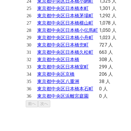
1,325 人
24
東京都中央区日本橋小網町
1,301 人
25
東京都中央区日本橋本町
1,292 人
26
東京都中央区日本橋茅場町
1,078 人
27
東京都中央区日本橋横山町
1,050 人
28
東京都中央区日本橋小伝馬町
1,023 人
29
東京都中央区日本橋小舟町
727 人
30
東京都中央区日本橋兜町
663 人
31
東京都中央区日本橋久松町
308 人
32
東京都中央区日本橋
299 人
33
東京都中央区日本橋室町
206 人
34
東京都中央区京橋
38 人
35
東京都中央区八重洲
0 人
36
東京都中央区日本橋本石町
0 人
36
東京都中央区浜離宮庭園
前へ
次へ