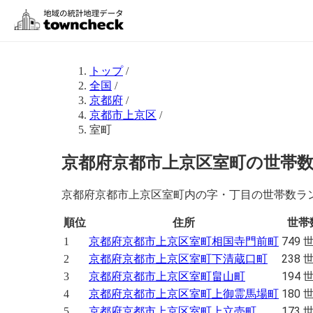
トップ
/
全国
/
京都府
/
京都市上京区
/
室町
京都府京都市上京区室町の世帯
京都府京都市上京区室町内の字・丁目の世帯数ラン
順位
住所
世帯
749 
1
京都府京都市上京区室町相国寺門前町
238 
2
京都府京都市上京区室町下清蔵口町
194 
3
京都府京都市上京区室町畠山町
180 
4
京都府京都市上京区室町上御霊馬場町
173 
5
京都府京都市上京区室町上立売町