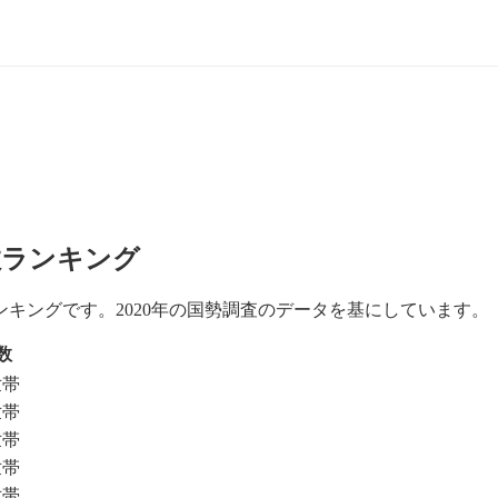
数ランキング
キングです。2020年の国勢調査のデータを基にしています。
数
世帯
世帯
世帯
世帯
世帯